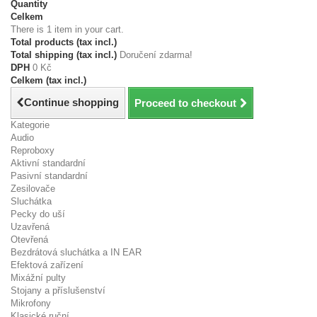
Quantity
Celkem
There is 1 item in your cart.
Total products (tax incl.)
Total shipping (tax incl.)
Doručení zdarma!
DPH
0 Kč
Celkem (tax incl.)
Continue shopping
Proceed to checkout
Kategorie
Audio
Reproboxy
Aktivní standardní
Pasivní standardní
Zesilovače
Sluchátka
Pecky do uší
Uzavřená
Otevřená
Bezdrátová sluchátka a IN EAR
Efektová zařízení
Mixážní pulty
Stojany a příslušenství
Mikrofony
Klasické ruční