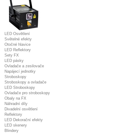
LED Osvětlení
Světelné efekty
Otočné hlavice
LED Reflektory
Sety FX
LED pásky
Ovladače a zesilovače
Napájecí jednotky
Stroboskopy
Stroboskopy a ovladače
LED Stroboskopy
Ovladače pro stroboskopy
Obaly na FX
Náhradní díly
Divadelní osvětlení
Reflektory
LED Dekorační efekty
LED skenery
Blindery