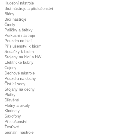
Hudební nástroje
Bicí nástroje a příslušenství
Blány
Bicí nástroje
Činely
Paličky a štětky
Perkusní nástroje
Pouzdra na bicí
Příslušenství k bicím
Sedačky k bicím
Stojany na bicí a HW
Elektrické bubny
Cajony
Dechové nástroje
Pouzdra na dechy
Čistící sady
Stojany na dechy
Plátky
Dřevěné
Flétny a pikoly
Klarinety
Saxofony
Příslušenství
Žesťové
Signální nástroje