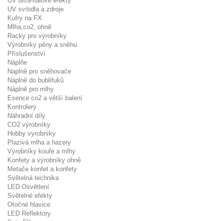
UV ultra-fialové efekty
UV svítidla a zdroje
Kufry na FX
Mlha,co2, ohně
Racky pro výrobníky
Výrobníky pěny a sněhu
Příslušenství
Náplňe
Naplně pro sněhovače
Náplně do bublifuků
Náplně pro mlhy
Esence co2 a větší balení
Kontrolery
Náhradní díly
CO2 výrobníky
Hobby vyrobníky
Plazivá mlha a hazery
Výrobníky kouře a mlhy
Konfety a výrobníky ohně
Metače konfet a konfety
Světelná technika
LED Osvětlení
Světelné efekty
Otočné hlavice
LED Reflektory