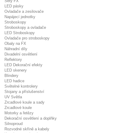
Sety FX
LED pásky
Ovladače a zesilovače
Napájecí jednotky
Stroboskopy
Stroboskopy a ovladače
LED Stroboskopy
Ovladače pro stroboskopy
Obaly na FX
Náhradní díly
Divadelní osvětlení
Reflektory
LED Dekorační efekty
LED skenery
Blindery
LED hadice
Světelné kontrolery
Stojany a příslušenství
UV Světla
Zrcadlové koule a sady
Zrcadlové koule
Motorky a řetězy
Dekorační osvětlení a doplňky
Silnoproud
Rozvodné skříně a kabely