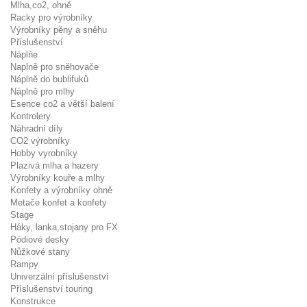
Mlha,co2, ohně
Racky pro výrobníky
Výrobníky pěny a sněhu
Příslušenství
Náplňe
Naplně pro sněhovače
Náplně do bublifuků
Náplně pro mlhy
Esence co2 a větší balení
Kontrolery
Náhradní díly
CO2 výrobníky
Hobby vyrobníky
Plazivá mlha a hazery
Výrobníky kouře a mlhy
Konfety a výrobníky ohně
Metače konfet a konfety
Stage
Háky, lanka,stojany pro FX
Pódiové desky
Nůžkové stany
Rampy
Univerzální příslušenství
Příslušenství touring
Konstrukce