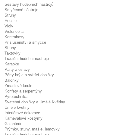
Sestavy hudebních nástrojů
Smyčcové nástroje
Struny
Housle
Violy
Violoncella
Kontrabasy
Příslušenství a smyčce
Struny
Taktovky
Tradiční hudební nástroje
Karaoke
Párty a oslavy
Párty brýle a svítící doplňky
Balónky
Zrcadlové koule
Konfety a serpentýny
Pyrotechnika
Svatební doplňky a Umělé Květiny
Umělé květiny
Interiérové dekorace
Karnevalové kostýmy
Galanterie
Prýmky, stuhy, mašle, lemovky
Tradiční hudební nástroje