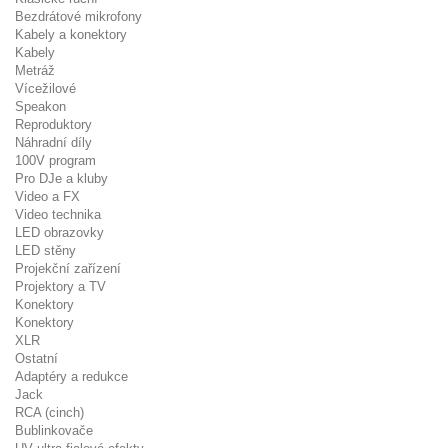
Bezdrátové mikrofony
Kabely a konektory
Kabely
Metráž
Vícežilové
Speakon
Reproduktory
Náhradní díly
100V program
Pro DJe a kluby
Video a FX
Video technika
LED obrazovky
LED stěny
Projekční zařízení
Projektory a TV
Konektory
Konektory
XLR
Ostatní
Adaptéry a redukce
Jack
RCA (cinch)
Bublinkovače