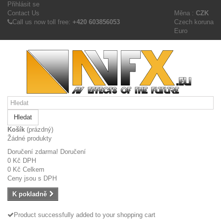
Přihlásit se
Contact Us
Měna :
CZK
Call us now toll free:
+420 603856053
Czech koruna
Euro
Hledat
Košík
(prázdný)
Žádné produkty
Doručení zdarma!
Doručení
0 Kč
DPH
0 Kč
Celkem
Ceny jsou s DPH
K pokladně
Product successfully added to your shopping cart