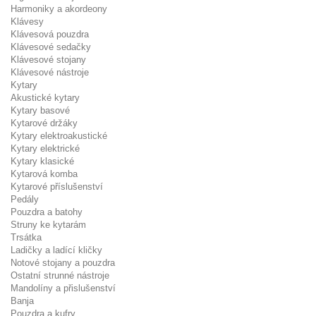
Harmoniky a akordeony
Klávesy
Klávesová pouzdra
Klávesové sedačky
Klávesové stojany
Klávesové nástroje
Kytary
Akustické kytary
Kytary basové
Kytarové držáky
Kytary elektroakustické
Kytary elektrické
Kytary klasické
Kytarová komba
Kytarové příslušenství
Pedály
Pouzdra a batohy
Struny ke kytarám
Trsátka
Ladičky a ladící kličky
Notové stojany a pouzdra
Ostatní strunné nástroje
Mandolíny a přislušenství
Banja
Pouzdra a kufry