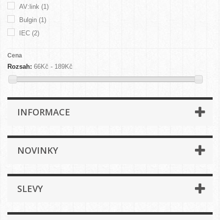
AV:link
(1)
Bulgin
(1)
IEC
(2)
Cena
Rozsah:
66Kč - 189Kč
INFORMACE
NOVINKY
SLEVY