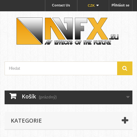
Contact Us
Přihlásit se
CZK
Košík
(prázdný)
KATEGORIE