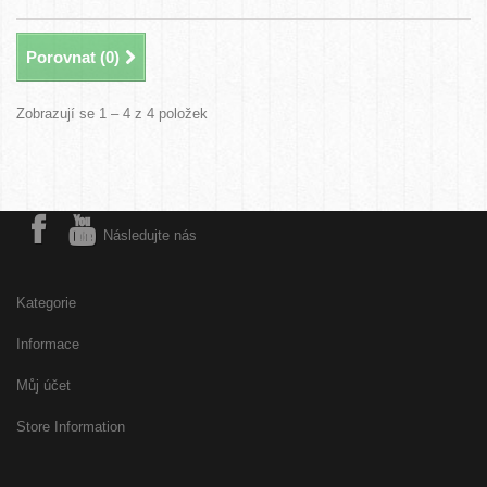
Porovnat (
0
)
Zobrazují se 1 – 4 z 4 položek
Následujte nás
Kategorie
Informace
Můj účet
Store Information
Free
Online