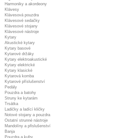
Harmoniky a akordeony
Klávesy
Klávesová pouzdra
Klávesové sedačky
Klávesové stojany
Klávesové nástroje
Kytary
Akustické kytary
Kytary basové
Kytarové držáky
Kytary elektroakustické
Kytary elektrické
Kytary klasické
Kytarová komba
Kytarové příslušenství
Pedály
Pouzdra a batohy
Struny ke kytarám
Trsátka
Ladičky a ladící kličky
Notové stojany a pouzdra
Ostatní strunné nástroje
Mandolíny a přislušenství
Banja
Pouzdra a kufry