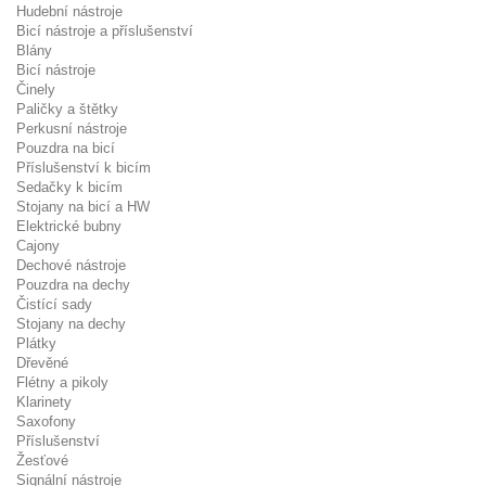
Hudební nástroje
Bicí nástroje a příslušenství
Blány
Bicí nástroje
Činely
Paličky a štětky
Perkusní nástroje
Pouzdra na bicí
Příslušenství k bicím
Sedačky k bicím
Stojany na bicí a HW
Elektrické bubny
Cajony
Dechové nástroje
Pouzdra na dechy
Čistící sady
Stojany na dechy
Plátky
Dřevěné
Flétny a pikoly
Klarinety
Saxofony
Příslušenství
Žesťové
Signální nástroje