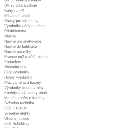
UV ultra-fialové efekty
UV svítidla a zdroje
Kufry na FX
Mlha,co2, ohně
Racky pro výrobníky
Výrobníky pěny a sněhu
Příslušenství
Náplňe
Naplně pro sněhovače
Náplně do bublifuků
Náplně pro mlhy
Esence co2 a větší balení
Kontrolery
Náhradní díly
CO2 výrobníky
Hobby vyrobníky
Plazivá mlha a hazery
Výrobníky kouře a mlhy
Konfety a výrobníky ohně
Metače konfet a konfety
Světelná technika
LED Osvětlení
Světelné efekty
Otočné hlavice
LED Reflektory