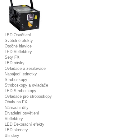
LED Osvětlení
Světelné efekty
Otočné hlavice
LED Reflektory
Sety FX
LED pásky
Ovladače a zesilovače
Napájecí jednotky
Stroboskopy
Stroboskopy a ovladače
LED Stroboskopy
Ovladače pro stroboskopy
Obaly na FX
Náhradní díly
Divadelní osvětlení
Reflektory
LED Dekorační efekty
LED skenery
Blindery