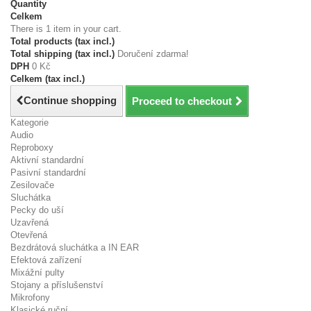
Quantity
Celkem
There is 1 item in your cart.
Total products (tax incl.)
Total shipping (tax incl.)
Doručení zdarma!
DPH
0 Kč
Celkem (tax incl.)
Continue shopping
Proceed to checkout
Kategorie
Audio
Reproboxy
Aktivní standardní
Pasivní standardní
Zesilovače
Sluchátka
Pecky do uší
Uzavřená
Otevřená
Bezdrátová sluchátka a IN EAR
Efektová zařízení
Mixážní pulty
Stojany a příslušenství
Mikrofony
Klasické ruční