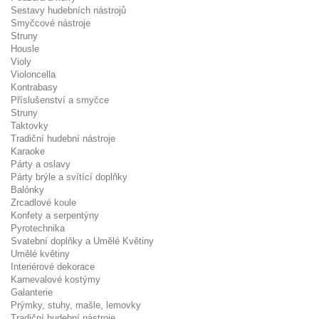
Sestavy hudebních nástrojů
Smyčcové nástroje
Struny
Housle
Violy
Violoncella
Kontrabasy
Příslušenství a smyčce
Struny
Taktovky
Tradiční hudební nástroje
Karaoke
Párty a oslavy
Párty brýle a svítící doplňky
Balónky
Zrcadlové koule
Konfety a serpentýny
Pyrotechnika
Svatební doplňky a Umělé Květiny
Umělé květiny
Interiérové dekorace
Karnevalové kostýmy
Galanterie
Prýmky, stuhy, mašle, lemovky
Tradiční hudební nástroje