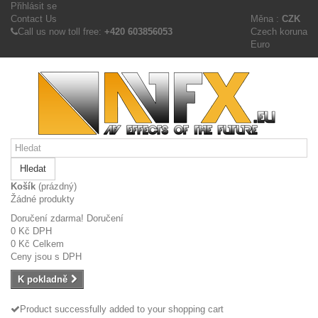
Přihlásit se
Contact Us
Měna :
CZK
Call us now toll free:
+420 603856053
Czech koruna
Euro
Hledat
Košík
(prázdný)
Žádné produkty
Doručení zdarma!
Doručení
0 Kč
DPH
0 Kč
Celkem
Ceny jsou s DPH
K pokladně
Product successfully added to your shopping cart