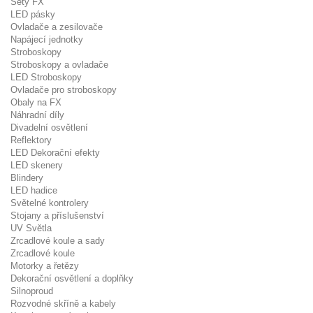
Sety FX
LED pásky
Ovladače a zesilovače
Napájecí jednotky
Stroboskopy
Stroboskopy a ovladače
LED Stroboskopy
Ovladače pro stroboskopy
Obaly na FX
Náhradní díly
Divadelní osvětlení
Reflektory
LED Dekorační efekty
LED skenery
Blindery
LED hadice
Světelné kontrolery
Stojany a příslušenství
UV Světla
Zrcadlové koule a sady
Zrcadlové koule
Motorky a řetězy
Dekorační osvětlení a doplňky
Silnoproud
Rozvodné skříně a kabely