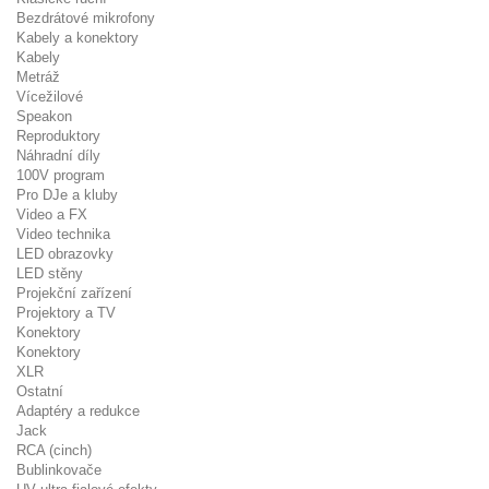
Bezdrátové mikrofony
Kabely a konektory
Kabely
Metráž
Vícežilové
Speakon
Reproduktory
Náhradní díly
100V program
Pro DJe a kluby
Video a FX
Video technika
LED obrazovky
LED stěny
Projekční zařízení
Projektory a TV
Konektory
Konektory
XLR
Ostatní
Adaptéry a redukce
Jack
RCA (cinch)
Bublinkovače