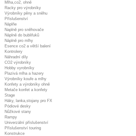
Mlha,co2, ohně
Racky pro výrobníky
Výrobníky pěny a sněhu
Příslušenství
Náplňe
Naplně pro sněhovače
Náplně do bublifuků
Náplně pro mlhy
Esence co2 a větší balení
Kontrolery
Náhradní díly
CO2 výrobníky
Hobby vyrobníky
Plazivá mlha a hazery
Výrobníky kouře a mlhy
Konfety a výrobníky ohně
Metače konfet a konfety
Stage
Háky, lanka,stojany pro FX
Pódiové desky
Nůžkové stany
Rampy
Univerzální příslušenství
Příslušenství touring
Konstrukce